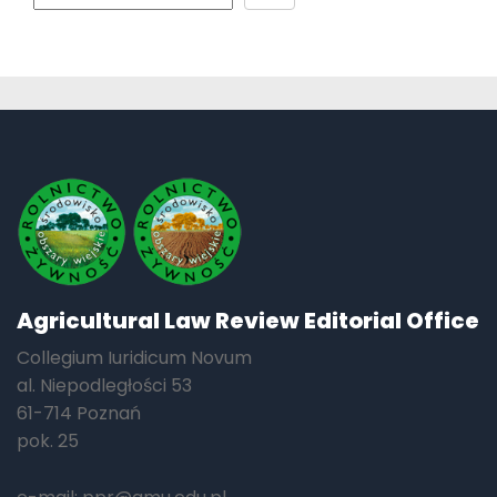
Agricultural Law Review Editorial Office
Collegium Iuridicum Novum
al. Niepodległości 53
61-714 Poznań
pok. 25