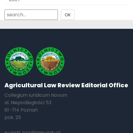
Agricultural Law Review Editorial Office
Collegium Iuridicum Novum
al. Niepodległości 53
61-714 Poznań
pok. 25
e-mail:
ppr@amu.edu.pl