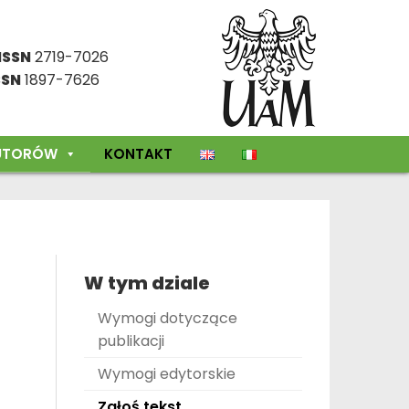
ISSN
2719-7026
SSN
1897-7626
UTORÓW
KONTAKT
W tym dziale
Wymogi dotyczące
publikacji
Wymogi edytorskie
Zgłoś tekst