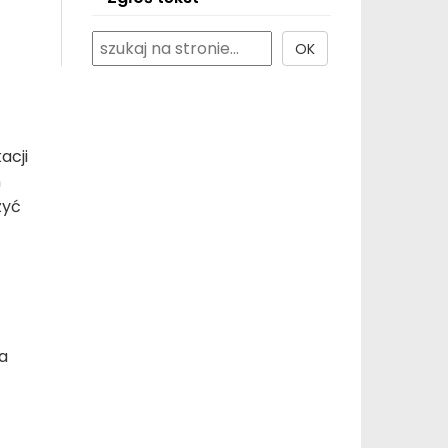
acji
m
zyć
a