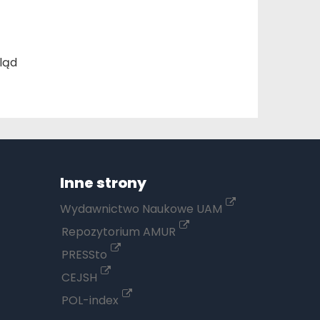
ląd
Inne strony
Wydawnictwo Naukowe UAM
Repozytorium AMUR
PRESSto
CEJSH
POL-index