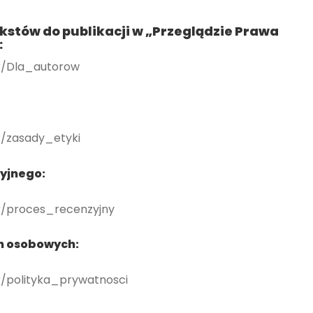
stów do publikacji w „Przeglądzie Prawa
:
pr/Dla_autorow
r/zasady_etyki
yjnego:
pr/proces_recenzyjny
h osobowych:
r/polityka_prywatnosci