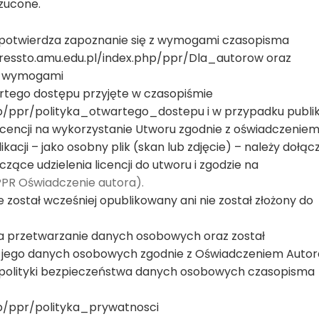
zucone.
or potwierdza zapoznanie się z wymogami czasopisma
pressto.amu.edu.pl/index.php/ppr/Dla_autorow oraz
mi wymogami
artego dostępu przyjęte w czasopiśmie
hp/ppr/polityka_otwartego_dostepu i w przypadku publik
licencji na wykorzystanie Utworu zgodnie z oświadczenie
ikacji – jako osobny plik (skan lub zdjęcie) – należy dołąc
ące udzielenia licencji do utworu i zgodzie na
PPR Oświadczenie autora).
 został wcześniej opublikowany ani nie został złożony do
na przetwarzanie danych osobowych oraz został
jego danych osobowych zgodnie z Oświadczeniem Autor
dy polityki bezpieczeństwa danych osobowych czasopisma
hp/ppr/polityka_prywatnosci