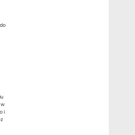
 do
iu
 w
 i
ez