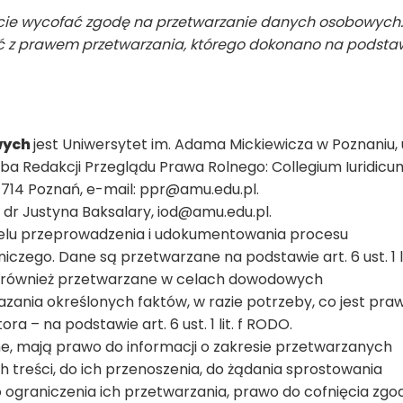
e wycofać zgodę na przetwarzanie danych osobowych.
 z prawem przetwarzania, którego dokonano na podsta
wych
jest Uniwersytet im. Adama Mickiewicza w Poznaniu, u
ziba Redakcji Przeglądu Prawa Rolnego: Collegium Iuridicu
-714 Poznań, e-mail: ppr@amu.edu.pl.
t dr Justyna Baksalary, iod@amu.edu.pl.
lu przeprowadzenia i udokumentowania procesu
czego. Dane są przetwarzane na podstawie art. 6 ust. 1 li
ą również przetwarzane w celach dowodowych
azania określonych faktów, w razie potrzeby, co jest pra
 – na podstawie art. 6 ust. 1 lit. f RODO.
e, mają prawo do informacji o zakresie przetwarzanych
 treści, do ich przenoszenia, do żądania sprostowania
o ograniczenia ich przetwarzania, prawo do cofnięcia zgo