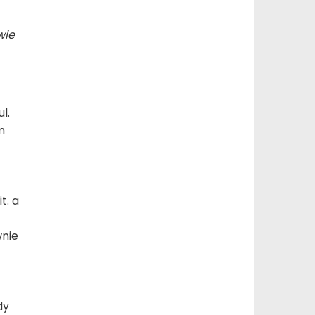
wie
l.
m
t. a
wnie
dy