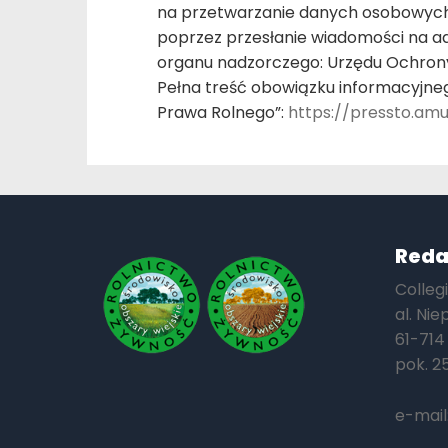
na przetwarzanie danych osobowych
poprzez przesłanie wiadomości na ad
organu nadzorczego: Urzędu Ochrony
Pełna treść obowiązku informacyjneg
Prawa Rolnego”:
https://pressto.am
Reda
Colleg
al. Nie
61-714
pok. 2
e-mail