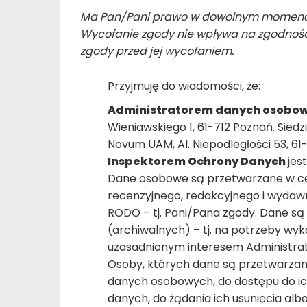
Ma Pan/Pani prawo w dowolnym momenci
Wycofanie zgody nie wpływa na zgodność
zgody przed jej wycofaniem.
Przyjmuję do wiadomości, że:
Administratorem danych osobo
Wieniawskiego 1, 61-712 Poznań. Sied
Novum UAM, Al. Niepodległości 53, 61
Inspektorem Ochrony Danych
jes
Dane osobowe są przetwarzane w ce
recenzyjnego, redakcyjnego i wydawni
RODO – tj. Pani/Pana zgody. Dane s
(archiwalnych) – tj. na potrzeby wyk
uzasadnionym interesem Administratora
Osoby, których dane są przetwarzan
danych osobowych, do dostępu do ich
danych, do żądania ich usunięcia alb