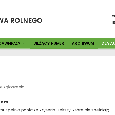
e
WA ROLNEGO
I
DAWNICZA
BIEŻĄCY NUMER
ARCHIWUM
DLA A
e zgłoszenia
.
niem
t spełnia poniższe kryteria. Teksty, które nie spełniają