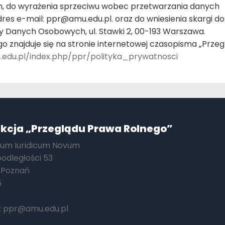
, do wyrażenia sprzeciwu wobec przetwarzania danych
res e-mail: ppr@amu.edu.pl. oraz do wniesienia skargi do
 Danych Osobowych, ul. Stawki 2, 00-193 Warszawa.
o znajduje się na stronie internetowej czasopisma „Przeg
u.edu.pl/index.php/ppr/polityka_prywatnosci
kcja „Przeglądu Prawa Rolnego”
ium Iuridicum Novum
podległości 53
 Poznań
5
:
ppr@amu.edu.pl