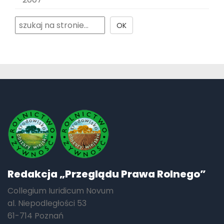
Redakcja „Przeglądu Prawa Rolnego”
Collegium Iuridicum Novum
al. Niepodległości 53
61-714 Poznań