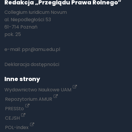
Redakcja „Przeglądu Prawa Rolnego”
Collegium Iuridicum Novum
al. Niepodległości 53
61-714 Poznań
pok. 25
e-mail:
ppr@amu.edu.pl
Deklaracja dostępności
Inne strony
Wydawnictwo Naukowe UAM
Repozytorium AMUR
PRESSto
CEJSH
POL-index