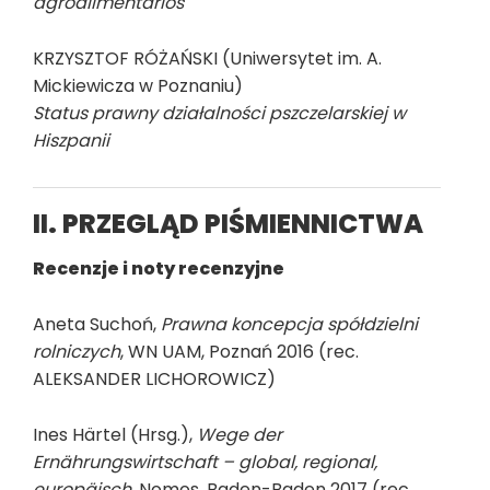
agroalimentarios
KRZYSZTOF RÓŻAŃSKI (Uniwersytet im. A.
Mickiewicza w Poznaniu)
Status prawny działalności pszczelarskiej w
Hiszpanii
II. PRZEGLĄD PIŚMIENNICTWA
Recenzje i noty recenzyjne
Aneta Suchoń,
Prawna koncepcja spółdzielni
rolniczych
, WN UAM, Poznań 2016 (rec.
ALEKSANDER LICHOROWICZ)
Ines Härtel (Hrsg.),
Wege der
Ernährungswirtschaft – global, regional,
europäisch
, Nomos, Baden-Baden 2017 (rec.